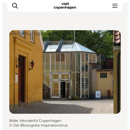
Arkitektur og byrum
Aktiviteter
Spise og drikke
Planlegg turen din
Bilde
:
Wonderful Copenhagen
©
Det Økologiske Inspirationshus