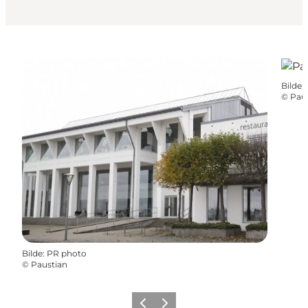
Bilde
:
©
Pau
Bilde
:
PR photo
©
Paustian
Forrige
Neste