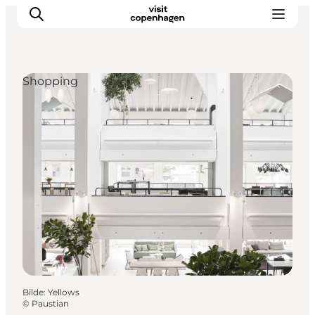
Shopping
Aktiviteter
Spise og drikke
Planlegg turen din
Bilde
:
Yellows
©
Paustian