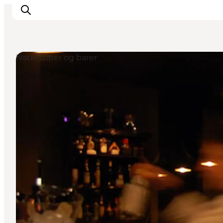
Natklubber og barer
Aktiviteter
Spise og drikke
Planlegg turen din