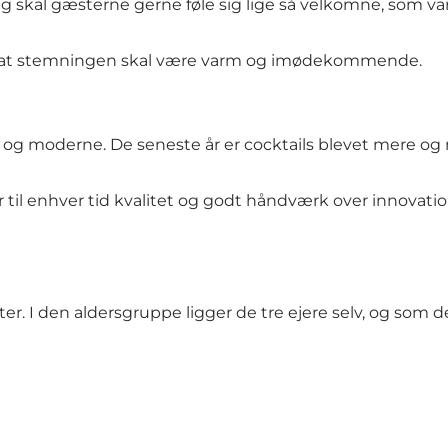
skal gæsterne gerne føle sig lige så velkomne, som var d
af, at stemningen skal være varm og imødekommende.
ke og moderne. De seneste år er cocktails blevet mere o
 til enhver tid kvalitet og godt håndværk over innovation
r. I den aldersgruppe ligger de tre ejere selv, og som de 