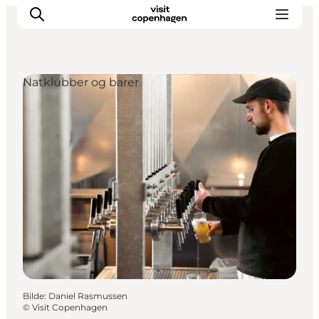
Natklubber og barer
Aktiviteter
Spise og drikke
Planlegg turen din
Bilde
:
Daniel Rasmussen
©
Visit Copenhagen