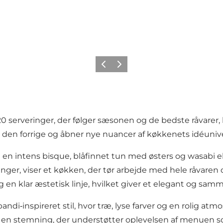
Forrige
Neste
serveringer, der følger sæsonen og de bedste råvare
 den forrige og åbner nye nuancer af køkkenets idéunive
 intens bisque, blåfinnet tun med østers og wasabi el
nger, viser et køkken, der tør arbejde med hele råvaren
og en klar æstetisk linje, hvilket giver et elegant og
andi‑inspireret stil, hvor træ, lyse farver og en rolig 
r en stemning, der understøtter oplevelsen af menuen s