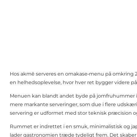
Hos akmē serveres en omakase‑menu på omkring 20 
en helhedsoplevelse, hvor hver ret bygger videre på
Menuen kan blandt andet byde på jomfruhummer i en
mere markante serveringer, som due i flere udskæri
servering er udformet med stor teknisk præcision 
Rummet er indrettet i en smuk, minimalistisk og jap
lader gastronomien træde tydeligt frem. Det skabe