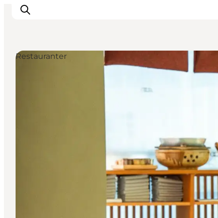
Restauranter
Aktiviteter
Spise og drikke
Planlegg turen din