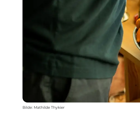
Bilde
:
Mathilde Thykier