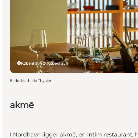
København Ø, København
Bilde
:
Mathilde Thykier
akmē
I Nordhavn ligger akmē, en intim restaurant