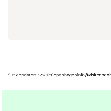
Sist oppdatert av:
VisitCopenhagen
info@visitcope