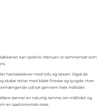
r, køkkenet kan opdrive. Menuen er sammensat som
rs.
ler havtaskelever med tofu og sesam. Også de
 og skabe retter med både finesse og tyngde. Hver
 sammenhængende udtryk gennem hele måltidet.
atmosfære danner en naturlig ramme om måltidet og
om en gastronomisk rejse.