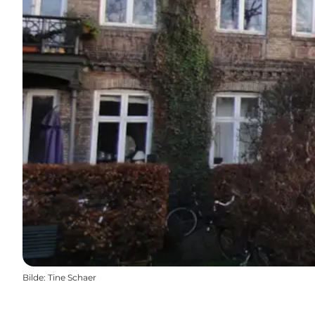
Bilde
:
Tine Schaer