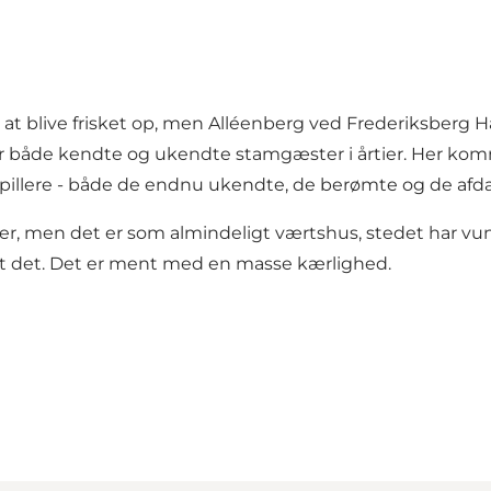
l at blive frisket op, men Alléenberg ved Frederiksberg 
 for både kendte og ukendte stamgæster i årtier. Her k
pillere - både de endnu ukendte, de berømte og de afda
fester, men det er som almindeligt værtshus, stedet har v
t det. Det er ment med en masse kærlighed.