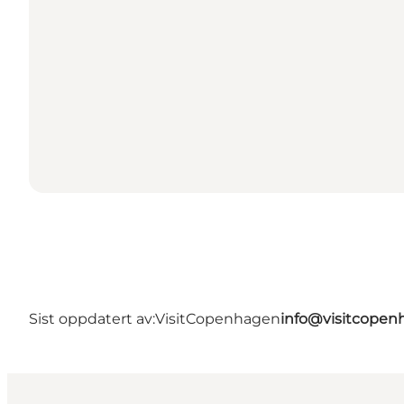
Sist oppdatert av:
VisitCopenhagen
info@visitcope