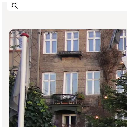
Natklubber og barer
Aktiviteter
Spise og drikke
Planlegg turen din