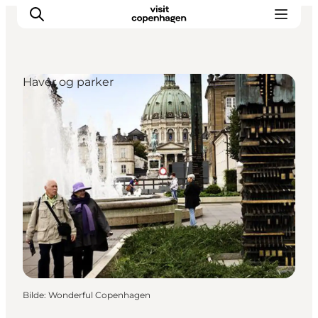
Haver og parker
Aktiviteter
Spise og drikke
Planlegg turen din
Bilde
:
Wonderful Copenhagen