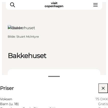
Museer
Bilde
:
Stuart Mclntyre
Aktiviteter
Spise og drikke
Planlegg turen din
Bakkehuset
75 DKK
Priser
Besøk nettside
Voksen
75 DKK
Barn (u. 18)
Gratis