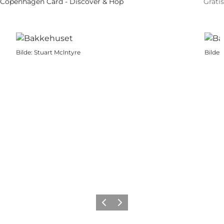
Copenhagen Card - Discover & Hop
Gratis
Bilde
:
Stuart Mclntyre
Bilde
:
Forrige
Neste