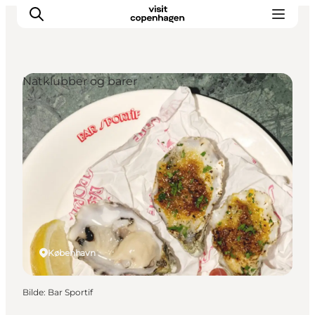
Natklubber og barer
Aktiviteter
Spise og drikke
Planlegg turen din
København
Bilde
:
Bar Sportif