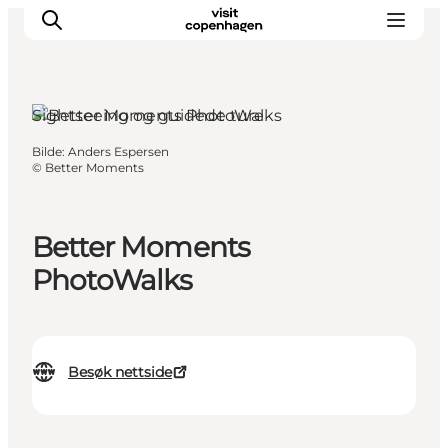
Sightseeing og guidede ture
Bilde
:
Anders Espersen
Aktiviteter
©
Better Moments
Spise og drikke
Planlegg turen din
Better Moments
PhotoWalks
Besøk nettside