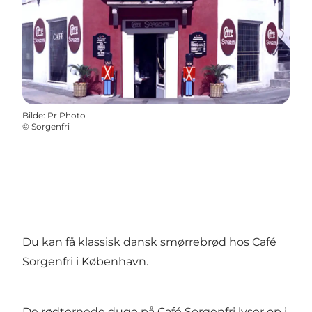
Bilde
:
Pr Photo
©
Sorgenfri
Du kan få klassisk dansk smørrebrød hos Café
Sorgenfri i København.
De rødternede duge på Café Sorgenfri lyser op i