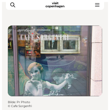
Restauranter
Aktiviteter
Spise og drikke
Planlegg turen din
Bilde
:
Pr Photo
©
Cafe Sorgenfri