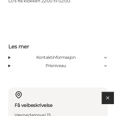
DJ's fra klokken 22:00 til 02:00.
Les mer
Kontaktinformasjon
Prisniveau
Få veibeskrivelse
Værnedamsvej 15