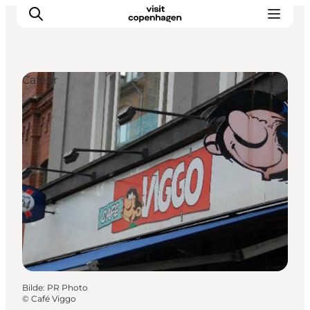
Cafeer
Aktiviteter
Spise og drikke
Planlegg turen din
Bilde
:
PR Photo
©
Café Viggo