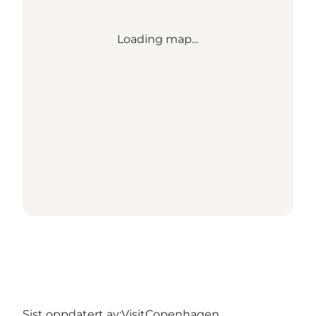
Loading map...
Sist oppdatert av:
VisitCopenhagen