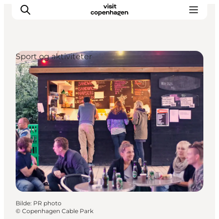
Sport og aktiviteter
Aktiviteter
Spise og drikke
Planlegg turen din
Bilde
:
PR photo
©
Copenhagen Cable Park