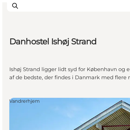
Danhostel Ishøj Strand
Aktiviteter
Spise og drikke
Planlegg turen din
Ishøj Strand ligger lidt syd for København og
af de bedste, der findes i Danmark med flere m
Vandrerhjem