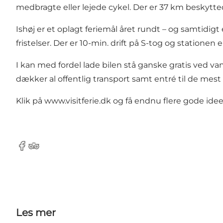
medbragte eller lejede cykel. Der er 37 km beskytte
Ishøj er et oplagt feriemål året rundt – og samtid
fristelser. Der er 10-min. drift på S-tog og station
I kan med fordel lade bilen stå ganske gratis ved
dækker al offentlig transport samt entré til de mest
Klik på
www.visitferie.dk
og få endnu flere gode ideer t
Facebook
Tripadvisor
Les mer