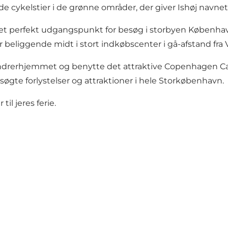
de cykelstier i de grønne områder, der giver Ishøj navne
igt et perfekt udgangspunkt for besøg i storbyen Københ
en er beliggende midt i stort indkøbscenter i gå-afstand f
 vandrerhjemmet og benytte det attraktive Copenhagen 
 søgte forlystelser og attraktioner i hele Storkøbenhavn.
il jeres ferie.