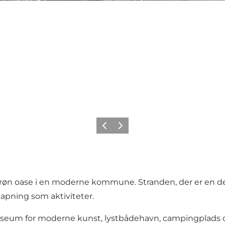
Forrige
Neste
grøn oase i en moderne kommune. Stranden, der er en del
lapning som aktiviteter.
eum for moderne kunst, lystbådehavn, campingplads og 