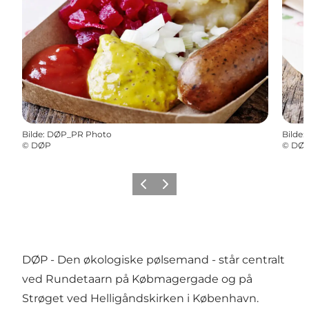
Bilde
:
DØP_PR Photo
Bilde
:
©
DØP
©
DØ
Forrige
Neste
DØP - Den økologiske pølsemand - står centralt
ved Rundetaarn på Købmagergade og på
Strøget ved Helligåndskirken i København.