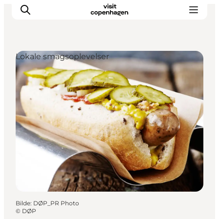
Lokale smagsoplevelser
Aktiviteter
Spise og drikke
Planlegg turen din
Bilde
:
DØP_PR Photo
©
DØP