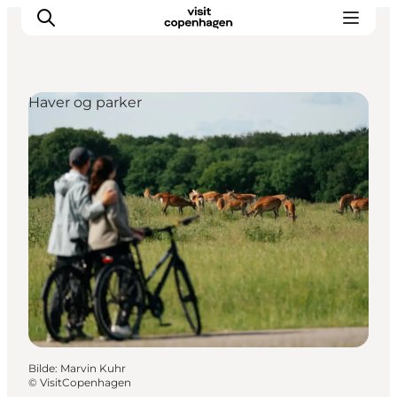
Haver og parker
Aktiviteter
Spise og drikke
Planlegg turen din
Bilde
:
Marvin Kuhr
©
VisitCopenhagen