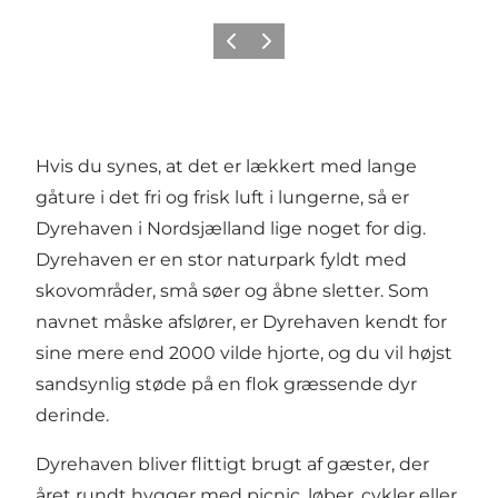
Forrige
Neste
Hvis du synes, at det er lækkert med lange
gåture i det fri og frisk luft i lungerne, så er
Dyrehaven i Nordsjælland lige noget for dig.
Dyrehaven er en stor naturpark fyldt med
skovområder, små søer og åbne sletter. Som
navnet måske afslører, er Dyrehaven kendt for
sine mere end 2000 vilde hjorte, og du vil højst
sandsynlig støde på en flok græssende dyr
derinde.
Dyrehaven bliver flittigt brugt af gæster, der
året rundt hygger med picnic, løber, cykler eller