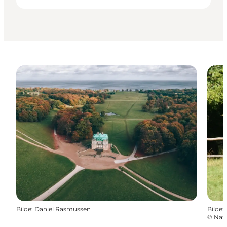
Bilde
:
Daniel Rasmussen
Bilde
:
©
Natu