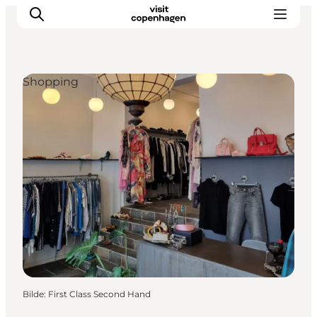
Shopping
Aktiviteter
Spise og drikke
Planlegg turen din
Bilde
:
First Class Second Hand