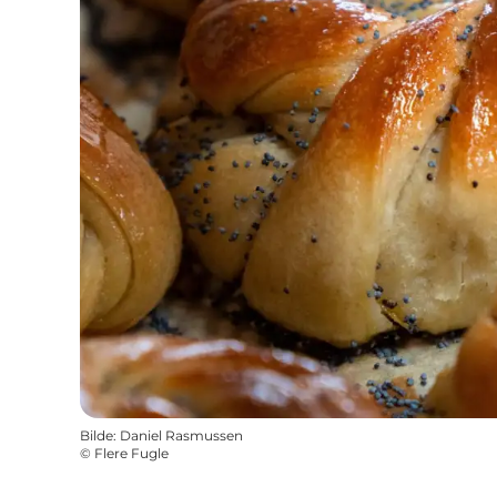
Bilde
:
Daniel Rasmussen
©
Flere Fugle