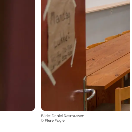
Bilde
:
Daniel Rasmussen
©
Flere Fugle