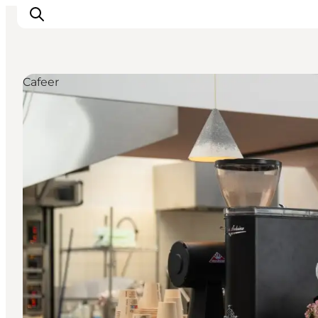
Cafeer
Aktiviteter
Spise og drikke
Planlegg turen din