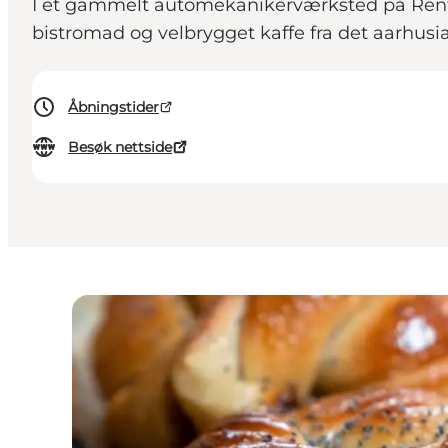
I et gammelt automekanikerværksted på Rentem
bistromad og velbrygget kaffe fra det aarhusia
Åbningstider
Besøk nettside