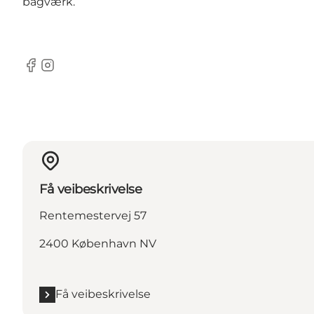
bagværk.
Facebook
Instagram
Få veibeskrivelse
Rentemestervej 57
2400 København NV
Få veibeskrivelse