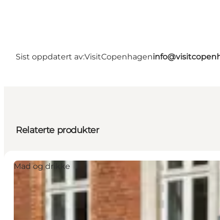
Sist oppdatert av:
VisitCopenhagen
info@visitcope
Relaterte produkter
Mad og drikke