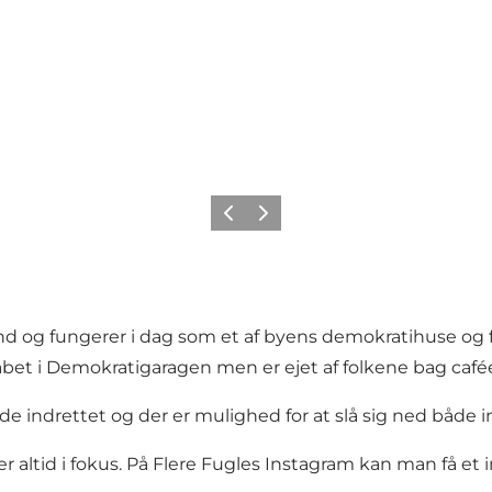
Forrige
Neste
stand og fungerer i dag som et af byens demokratihuse o
abet i Demokratigaragen men er ejet af folkene bag cafée
 indrettet og der er mulighed for at slå sig ned både in
 altid i fokus. På Flere Fugles
Instagram
kan man få et in