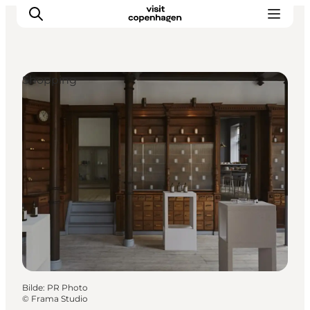
Shopping
Aktiviteter
Spise og drikke
Planlegg turen din
Bilde
:
PR Photo
©
Frama Studio