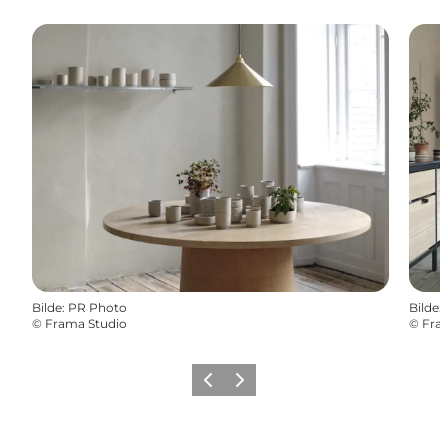
Bilde
:
PR Photo
Bilde
:
©
Frama Studio
©
Fra
Forrige
Neste