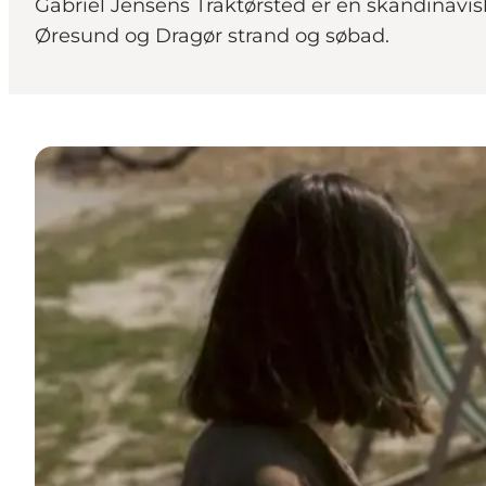
Gabriel Jensens Traktørsted er en skandinavi
Øresund og Dragør strand og søbad.