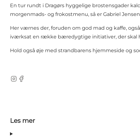
En tur rundt i Dragørs hyggelige brostensgader kalde
morgenmads- og frokostmenu, så er Gabriel Jensens
Her værnes der, foruden om god mad og kaffe, også 
iværksat en række bæredygtige initiativer, der sk
Hold også øje med strandbarens hjemmeside og socia
Instagram
Facebook
Les mer