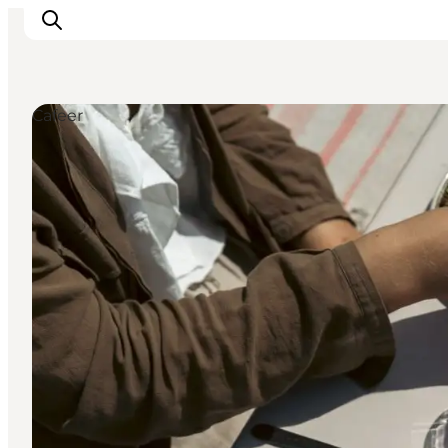
Cafeer
Aktiviteter
Spise og drikke
Planlegg turen din