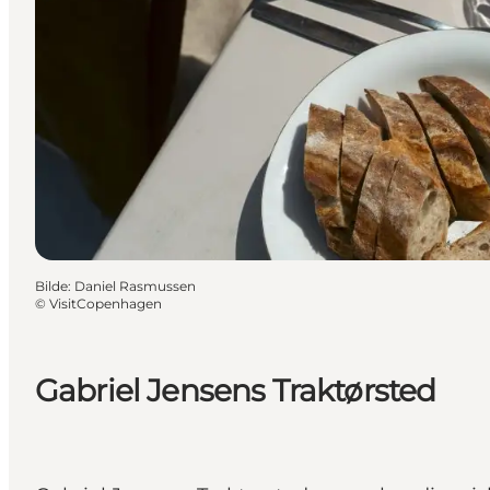
Bilde
:
Daniel Rasmussen
©
VisitCopenhagen
Gabriel Jensens Traktørsted