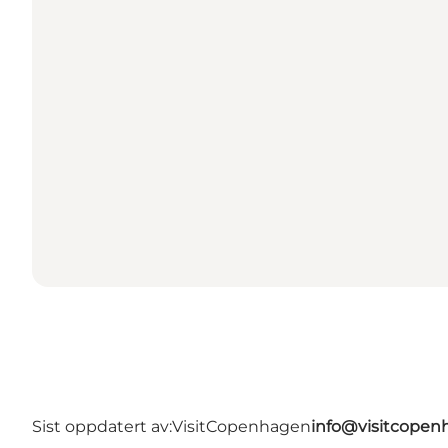
Sist oppdatert av:
VisitCopenhagen
info@visitcope