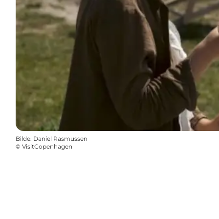
Bilde
:
Daniel Rasmussen
©
VisitCopenhagen