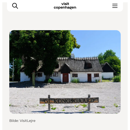
Haver og parker
Aktiviteter
Spise og drikke
Planlegg turen din
Bilde
:
VisitLejre