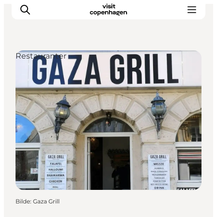
Restauranter
Aktiviteter
Spise og drikke
Planlegg turen din
Bilde
:
Gaza Grill