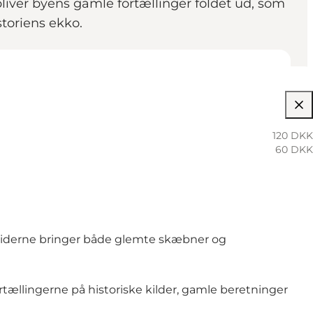
liver byens gamle fortællinger foldet ud, som
storiens ekko.
120 DKK
60 DKK
uiderne bringer både glemte skæbner og
tællingerne på historiske kilder, gamle beretninger