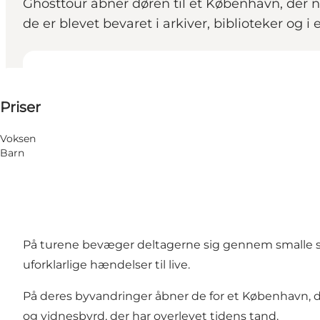
Ghosttour åbner døren til et København, der n
de er blevet bevaret i arkiver, biblioteker og 
Se priser
Priser
Besøk nettside
Voksen
Barn
På turene bevæger deltagerne sig gennem smalle s
uforklarlige hændelser til live.
På deres byvandringer åbner de for et København, de
og vidnesbyrd, der har overlevet tidens tand.