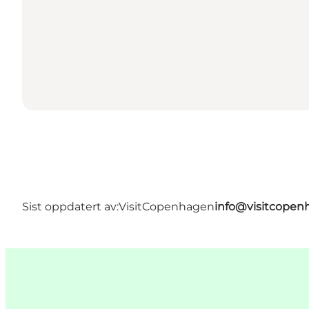
Sist oppdatert av:
VisitCopenhagen
info@visitcope