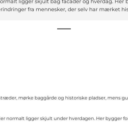
ormalt ligger skjult bag facader og hverdag. Her b
i erindringer fra mennesker, der selv har mærket hi
træder, mørke baggårde og historiske pladser, mens g
r normalt ligger skjult under hverdagen. Her bygger for