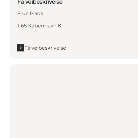
Få veibeskrivelse
Frue Plads
1165 København K
Få veibeskrivelse