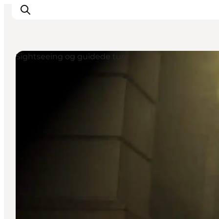
Sightseeing og guidede ture
Aktiviteter
Spise og drikke
Planlegg turen din