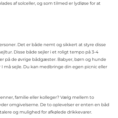
es af solceller, og som tilmed er lydløse for at
ersoner. Det er både nemt og sikkert at styre disse
jltur. Disse både sejler i et roligt tempo på 3-4
nger på de øvrige bådgæster. Babyer, børn og hunde
r I må sejle. Du kan medbringe din egen picnic eller
ner, familie eller kolleger? Vælg mellem to
t nyder omgivelserne. De to oplevelser er enten en båd
talere og mulighed for afkølede drikkevarer.