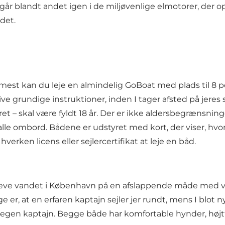
blandt andet igen i de miljøvenlige elmotorer, der oplad
det.
mmest kan du leje en almindelig GoBoat med plads til 8 p
e grundige instruktioner, inden I tager afsted på jeres se
et – skal være fyldt 18 år. Der er ikke aldersbegrænsni
alle ombord. Bådene er udstyret med kort, der viser, hvo
rken licens eller sejlercertifikat at leje en båd.
leve vandet i København på en afslappende måde med ven
ge er, at en erfaren kaptajn sejler jer rundt, mens I blo
d egen kaptajn. Begge både har komfortable hynder, højt