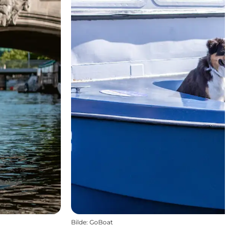
Bilde
:
GoBoat