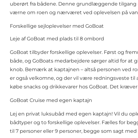
uberørt fra bådene. Denne grundlæggende tilgang går 
værne om roen og nærværet ved oplevelsen på van
Forskellige sejloplevelser med GoBoat
Leje af GoBoat med plads til 8 ombord
GoBoat tilbyder forskellige oplevelser. Først og fre
både, og GoBoats medarbejdere sørger altid for at giv
knob. Bemærk at kaptajnen – altså personen ved ror
er også velkomne, og der vil være redningsveste til 
købe snacks og drikkevarer hos GoBoat. Det kræver hve
GoBoat Cruise med egen kaptajn
Lej en privat luksubåd med egen kaptajn! Vil du op
bådtyper og to forskellige oplevelser. Fælles for beg
til 7 personer eller 9 personer, begge som sagt me