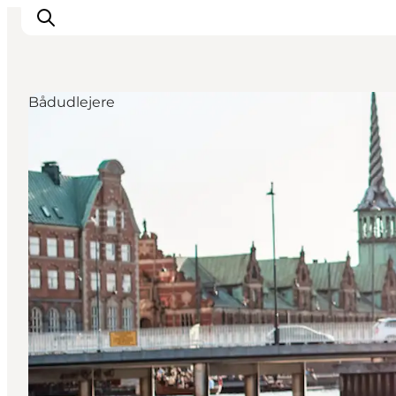
Bådudlejere
Aktiviteter
Spise og drikke
Planlegg turen din