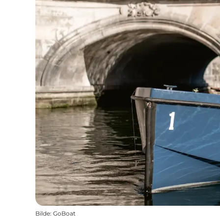
Bilde
:
GoBoat