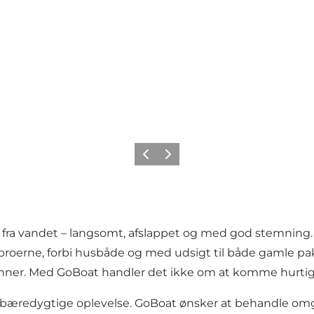
Forrige
Neste
 vandet – langsomt, afslappet og med god stemning. Du e
r broerne, forbi husbåde og med udsigt til både gamle pa
venner. Med GoBoat handler det ikke om at komme hurti
bæredygtige oplevelse. GoBoat ønsker at behandle om