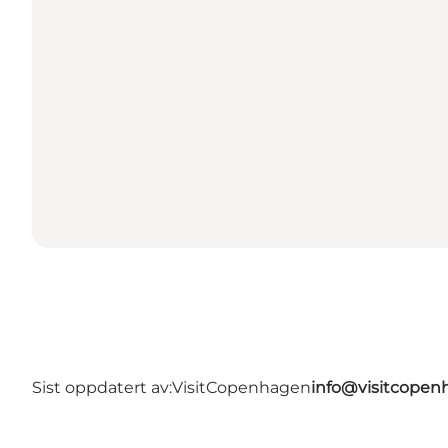
Sist oppdatert av:
VisitCopenhagen
info@visitcope