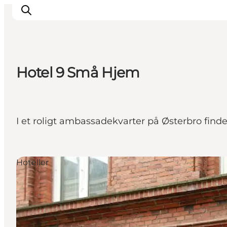
Hotel 9 Små Hjem
Aktiviteter
Spise og drikke
Planlegg turen din
I et roligt ambassadekvarter på Østerbro fin
Hoteller