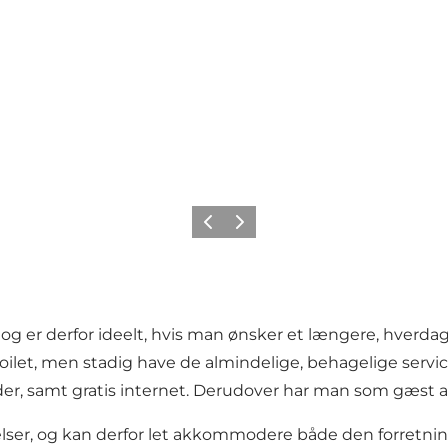
Forrige
Neste
 og er derfor ideelt, hvis man ønsker et længere, hverd
ilet, men stadig have de almindelige, behagelige servic
er, samt gratis internet. Derudover har man som gæst ad
elser, og kan derfor let akkommodere både den forretnings