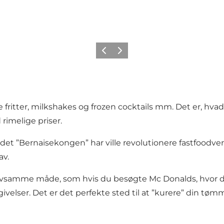
Forrige
Neste
e fritter, milkshakes og frozen cocktails mm. Det er, hv
 rimelige priser.
t ”Bernaisekongen” har ville revolutionere fastfoodve
av.
lvsamme måde, som hvis du besøgte Mc Donalds, hvor du
ivelser. Det er det perfekte sted til at ”kurere” din tø