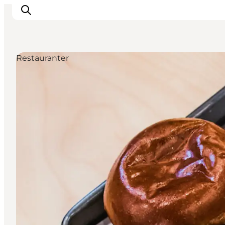
Restauranter
Aktiviteter
Spise og drikke
Planlegg turen din