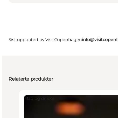
Sist oppdatert av:
VisitCopenhagen
info@visitcope
Relaterte produkter
Mad og drikke