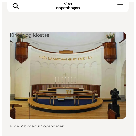
Kirker og klostre
Aktiviteter
Spise og drikke
Planlegg turen din
Bilde
:
Wonderful Copenhagen