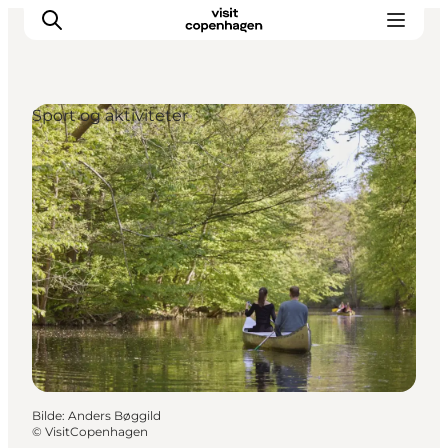
Sport og aktiviteter
Aktiviteter
Spise og drikke
Planlegg turen din
Bilde
:
Anders Bøggild
©
VisitCopenhagen