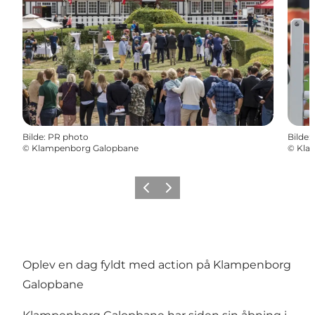
Bilde
:
PR photo
Bilde
:
©
Klampenborg Galopbane
©
Kla
Forrige
Neste
Oplev en dag fyldt med action på Klampenborg
Galopbane