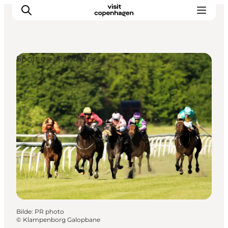
Sport og aktiviteter
Aktiviteter
Spise og drikke
Planlegg turen din
Bilde
:
PR photo
©
Klampenborg Galopbane