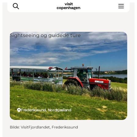
Sightseeing og guidede ture
Aktiviteter
Spise og drikke
Planlegg turen din
Frederikssund, Nordsjælland
Bilde
:
VisitFjordlandet, Frederikssund