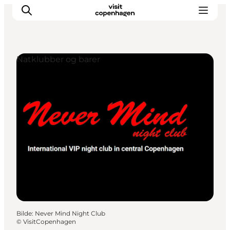
Natklubber og barer
Aktiviteter
Spise og drikke
Planlegg turen din
Bilde
:
Never Mind Night Club
©
VisitCopenhagen