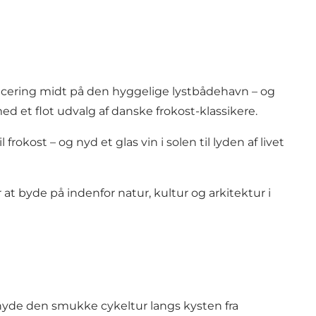
acering midt på den hyggelige lystbådehavn – og
 med et flot udvalg af danske frokost-klassikere.
ost – og nyd et glas vin i solen til lyden af livet
t byde på indenfor natur, kultur og arkitektur i
nyde den smukke cykeltur langs kysten fra