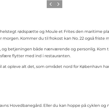
Forrige
Neste
 helstegt rødspætte og Moule et Frites den maritime pl
 hver morgen. Kommer du til frokost kan No. 22 også friste
og betjeningen både nærværende og personlig. Kom til frok
osfære flytter med ind i restauranten.
t opleve alt det, som området nord for København har a
nhavns Hovedbanegård. Eller du kan hoppe på cyklen og 