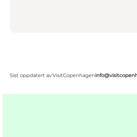
Sist oppdatert av:
VisitCopenhagen
info@visitcope