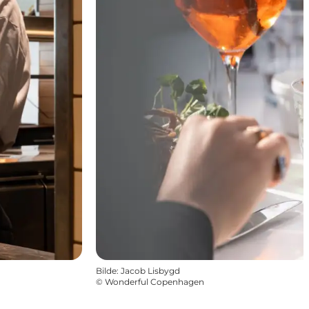
Bilde
:
Jacob Lisbygd
©
Wonderful Copenhagen