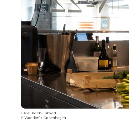
Bilde
:
Jacob Lisbygd
©
Wonderful Copenhagen