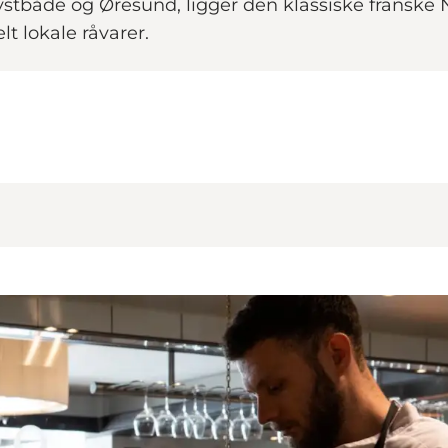
stbåde og Øresund, ligger den klassiske franske No
t lokale råvarer.