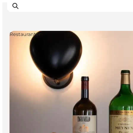
Restauranter
Aktiviteter
Spise og drikke
Planlegg turen din