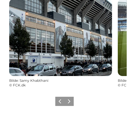
Bilde
:
Samy Khabthani
Bilde
:
©
FCK.dk
©
FCK
Forrige
Neste