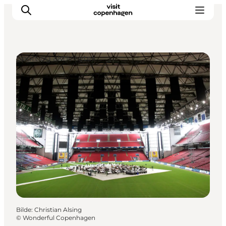
Sport og aktiviteter
Aktiviteter
Spise og drikke
Planlegg turen din
Bilde
:
Christian Alsing
©
Wonderful Copenhagen