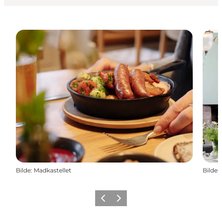
Bilde
:
Madkastellet
Bilde
:
Forrige
Neste