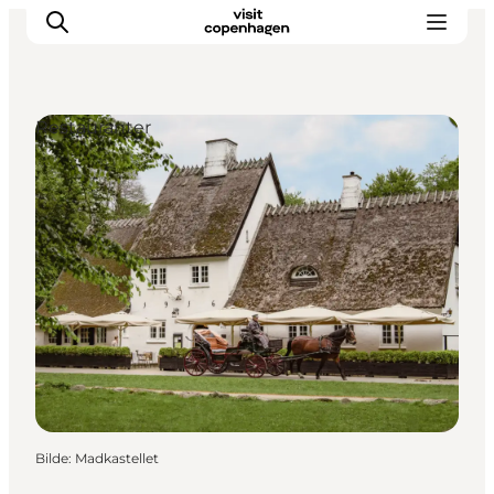
Restauranter
Aktiviteter
Spise og drikke
Planlegg turen din
Bilde
:
Madkastellet