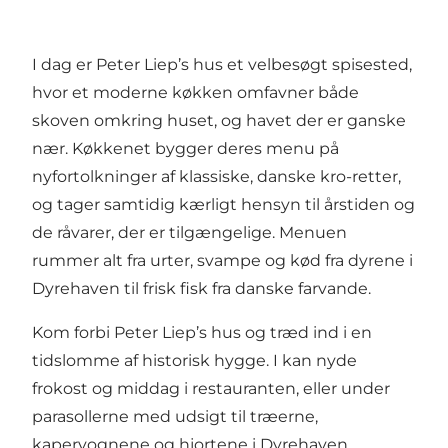
I dag er Peter Liep’s hus et velbesøgt spisested,
hvor et moderne køkken omfavner både
skoven omkring huset, og havet der er ganske
nær. Køkkenet bygger deres menu på
nyfortolkninger af klassiske, danske kro-retter,
og tager samtidig kærligt hensyn til årstiden og
de råvarer, der er tilgængelige. Menuen
rummer alt fra urter, svampe og kød fra dyrene i
Dyrehaven til frisk fisk fra danske farvande.
Kom forbi Peter Liep’s hus og træd ind i en
tidslomme af historisk hygge. I kan nyde
frokost og middag i restauranten, eller under
parasollerne med udsigt til træerne,
kapervognene og hjortene i Dyrehaven.