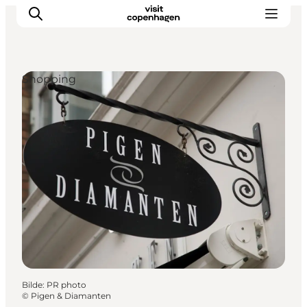
Shopping
Aktiviteter
Spise og drikke
Planlegg turen din
Bilde
:
PR photo
©
Pigen & Diamanten