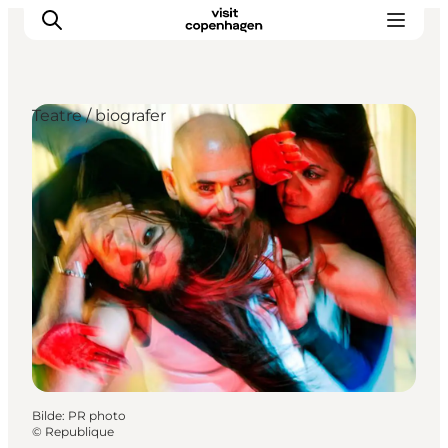
Teatre / biografer
Aktiviteter
Spise og drikke
Planlegg turen din
Bilde
:
PR photo
©
Republique