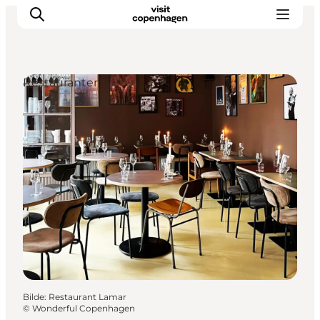
Restauranter
Aktiviteter
Spise og drikke
Planlegg turen din
Bilde
:
Restaurant Lamar
©
Wonderful Copenhagen