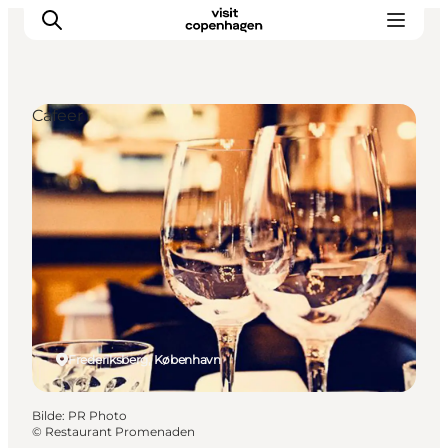
Cafeer
Aktiviteter
Spise og drikke
Planlegg turen din
Frederiksberg, København
Bilde
:
PR Photo
©
Restaurant Promenaden