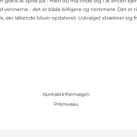
r gratis at spille på - men du må finde dig i at enten ej
 med vennerne - det er både billigere og nemmere. Det er 
k, der løbende bliver opdateret. Udvalget strækker sig fra
Kontaktinformasjon
Prisniveau