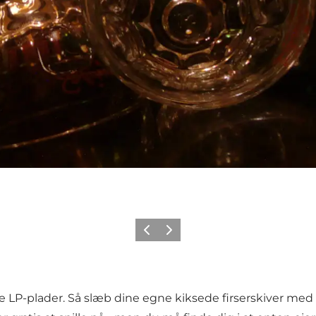
Forrige
Neste
e LP-plader. Så slæb dine egne kiksede firserskiver m