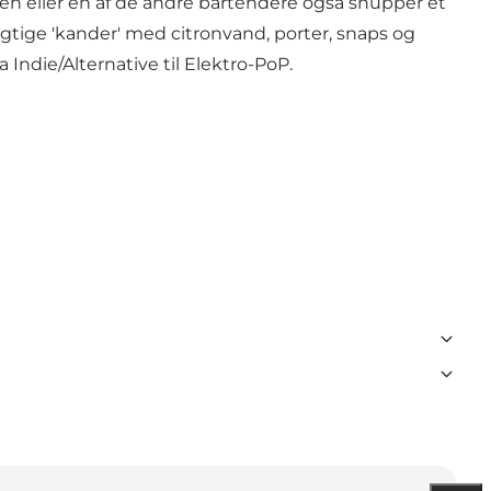
eren eller en af de andre bartendere også snupper et
rigtige 'kander' med citronvand, porter, snaps og
 Indie/Alternative til Elektro-PoP.