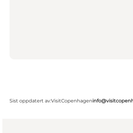
Sist oppdatert av:
VisitCopenhagen
info@visitcope