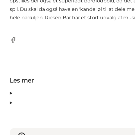
opstilles der også et superfedt bordfodbold, og det e
spil. Du skal da også have en 'kande' øl til at dele
hele baduljen. Riesen Bar har et stort udvalg af musi
Facebook
Les mer