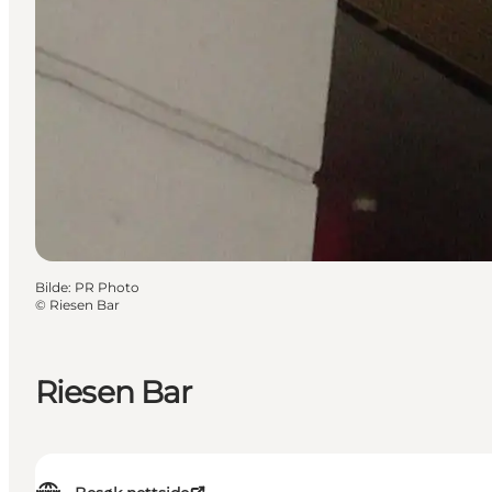
Bilde
:
PR Photo
©
Riesen Bar
Riesen Bar