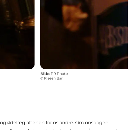
Bilde
:
PR Photo
©
Riesen Bar
ed og ødelæg aftenen for os andre. Om onsdagen