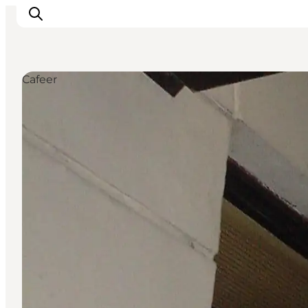
Cafeer
Aktiviteter
Spise og drikke
Planlegg turen din