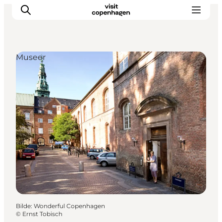
Museer
Aktiviteter
Spise og drikke
Planlegg turen din
Bilde
:
Wonderful Copenhagen
©
Ernst Tobisch