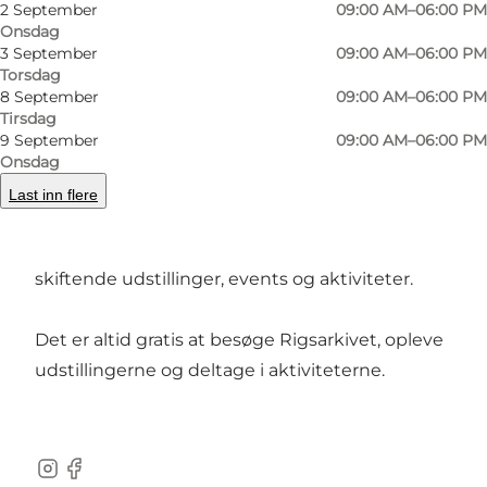
2 September
09:00 AM–06:00 PM
Onsdag
Du kan også udforske skulpturer i
Thorvaldsens
3 September
09:00 AM–06:00 PM
Museum
, eller du kan fordybe dig i jødisk kultur
Torsdag
og historie på
Dansk Jødisk Museum
.
8 September
09:00 AM–06:00 PM
Tirsdag
9 September
09:00 AM–06:00 PM
Gratis oplevelser
Onsdag
Last inn flere
Rigsarkivets egen læsesal byder også på
historie. Udover de historiske kilder er der
skiftende udstillinger, events og aktiviteter.
Det er altid gratis at besøge Rigsarkivet, opleve
udstillingerne og deltage i aktiviteterne.
Instagram
Facebook