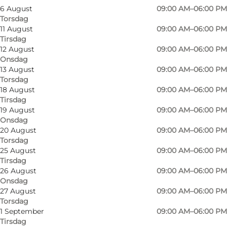
6 August
09:00 AM–06:00 PM
Torsdag
11 August
09:00 AM–06:00 PM
Tirsdag
12 August
09:00 AM–06:00 PM
Onsdag
13 August
09:00 AM–06:00 PM
Torsdag
Rigsarkivet er nabo til
Christiansborg
og er et
18 August
09:00 AM–06:00 PM
Tirsdag
oplagt besøg for de historieinteresserede. Her
19 August
09:00 AM–06:00 PM
er historiske kilder offentligt tilgængelige, så du
Onsdag
kan dykke langt ned i Danmarkshistorien.
20 August
09:00 AM–06:00 PM
Torsdag
25 August
09:00 AM–06:00 PM
Foruden Rigsarkivet kan du udforske
Tirsdag
26 August
09:00 AM–06:00 PM
Slotsholmens øvrige kulturelle tilbud. Blandt
Onsdag
andet byder
Teatermuseet
på fine kostumer,
27 August
09:00 AM–06:00 PM
mens
Tøjhusmuseet
kan diske op med barske
Torsdag
1 September
09:00 AM–06:00 PM
våben af forskellig kaliber.
Tirsdag