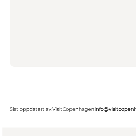
Sist oppdatert av:
VisitCopenhagen
info@visitcope