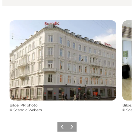
Bilde
:
PR photo
Bilde
:
©
Scandic Webers
©
Sca
Forrige
Neste