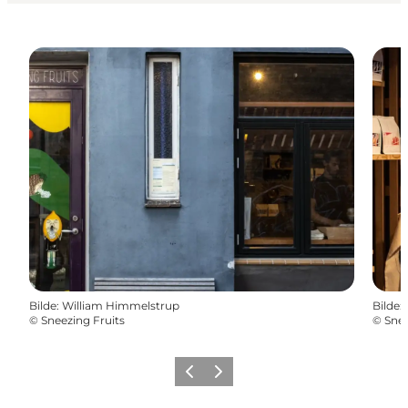
Bilde
:
William Himmelstrup
Bilde
:
©
Sneezing Fruits
©
Snee
Forrige
Neste