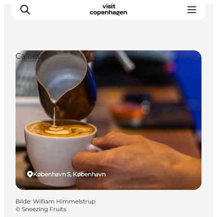
Cafeer
Aktiviteter
Spise og drikke
Planlegg turen din
København S, København
Bilde
:
William Himmelstrup
©
Sneezing Fruits