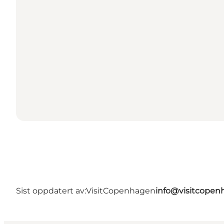
Sist oppdatert av:
VisitCopenhagen
info@visitcope