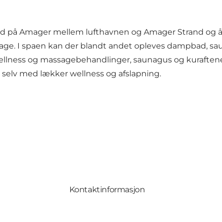
nd på Amager mellem lufthavnen og Amager Strand og åbn
dage. I spaen kan der blandt andet opleves dampbad, sa
lness og massagebehandlinger, saunagus og kuraftener.
 selv med lækker wellness og afslapning.
Kontaktinformasjon