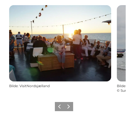
Bilde
:
VisitNordsjælland
Bilde
:
©
Sun
Forrige
Neste