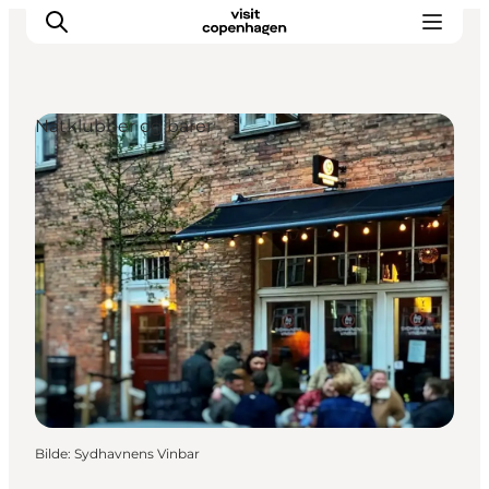
Natklubber og barer
Aktiviteter
Spise og drikke
Planlegg turen din
Bilde
:
Sydhavnens Vinbar