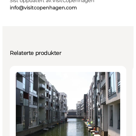
Sist oppdatert av:
VisitCopenhagen
info@visitcopenhagen.com
Relaterte produkter
Attraktioner