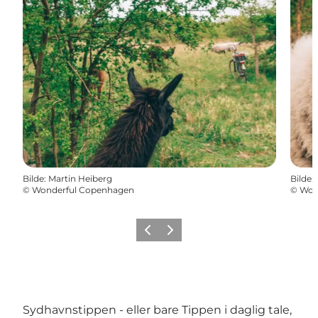
Bilde
:
Martin Heiberg
Bilde
:
©
Wonderful Copenhagen
©
Won
Forrige
Neste
Sydhavnstippen - eller bare Tippen i daglig tale,