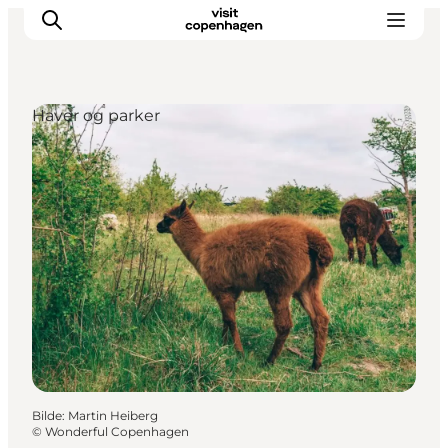
Haver og parker
Aktiviteter
Spise og drikke
Planlegg turen din
Bilde
:
Martin Heiberg
©
Wonderful Copenhagen