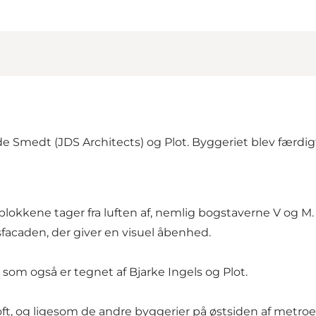
e Smedt (JDS Architects) og Plot. Byggeriet blev færdigt 
okkene tager fra luften af, nemlig bogstaverne V og M.
facaden, der giver en visuel åbenhed.
, som også er tegnet af Bjarke Ingels og Plot.
 loft, og ligesom de andre byggerier på østsiden af met