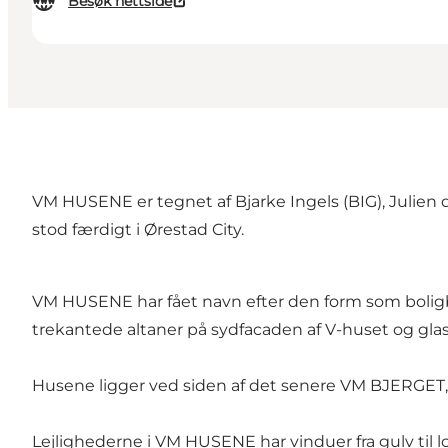
Besøk nettside
VM HUSENE er tegnet af Bjarke Ingels (BIG), Julien d
stod færdigt i Ørestad City.
VM HUSENE har fået navn efter den form som boligbl
trekantede altaner på sydfacaden af V-huset og glas
Husene ligger ved siden af det senere
VM BJERGET
Lejlighederne i VM HUSENE har vinduer fra gulv til