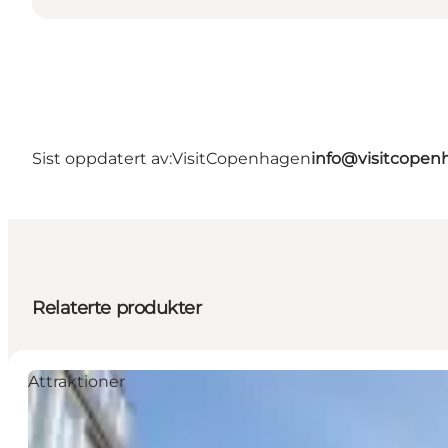
Sist oppdatert av:
VisitCopenhagen
info@visitcope
Relaterte produkter
Attraktioner