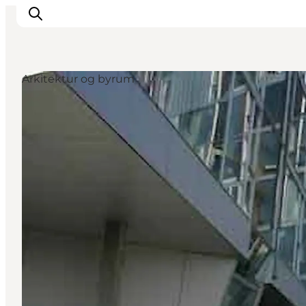
Arkitektur og byrum
Aktiviteter
Spise og drikke
Planlegg turen din