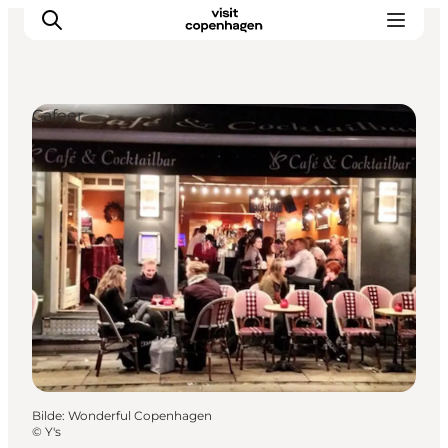
Cafeer
Aktiviteter
Spise og drikke
Planlegg turen din
Bilde
:
Wonderful Copenhagen
©
Y's