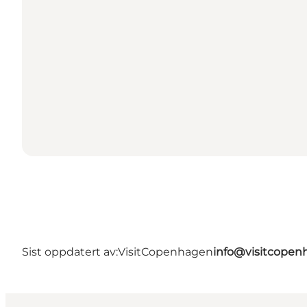
Sist oppdatert av:
VisitCopenhagen
info@visitcope