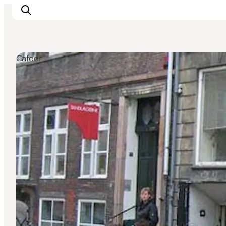
Cafeer
Aktiviteter
Spise og drikke
Planlegg turen din